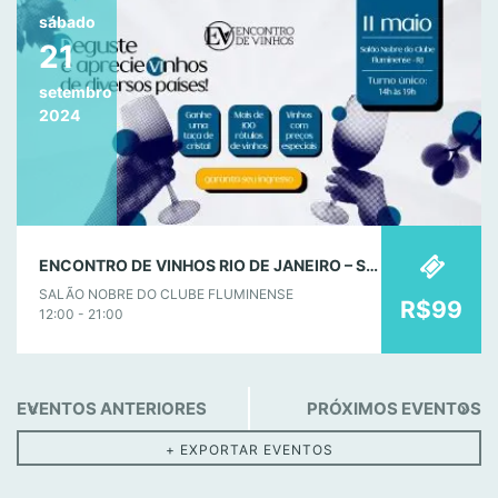
sábado
21
setembro
2024
ENCONTRO DE VINHOS RIO DE JANEIRO – SETEMBRO
SALÃO NOBRE DO CLUBE FLUMINENSE
R$99
12:00 - 21:00
E
EVENTOS ANTERIORES
«
PRÓXIMOS EVENTOS
»
v
e
+ EXPORTAR EVENTOS
n