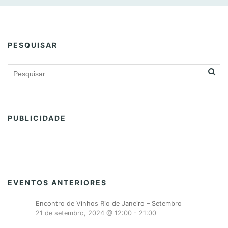
t
o
s
L
PESQUISAR
i
s
t
N
a
PUBLICIDADE
v
i
g
a
t
EVENTOS ANTERIORES
i
o
Encontro de Vinhos Rio de Janeiro – Setembro
21 de setembro, 2024 @ 12:00
-
21:00
n