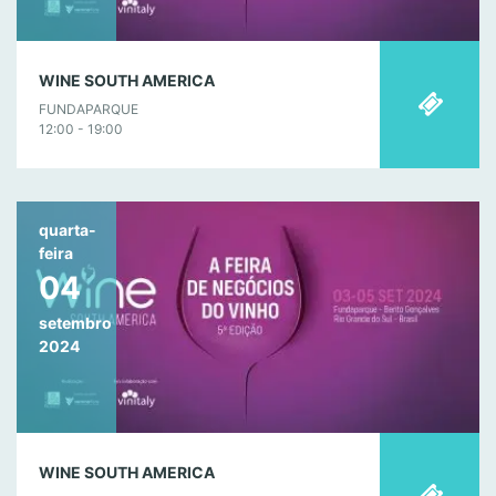
WINE SOUTH AMERICA
FUNDAPARQUE
12:00 - 19:00
quarta-
feira
04
setembro
2024
WINE SOUTH AMERICA