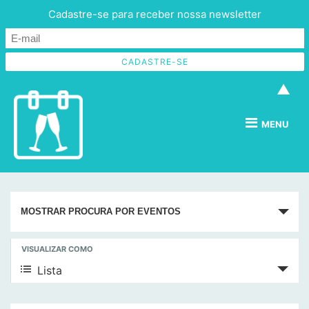
Cadastre-se para receber nossa newsletter
▲
MENU
P
MOSTRAR PROCURA POR EVENTOS
e
s
N
VISUALIZAR COMO
q
a
Lista
v
u
e