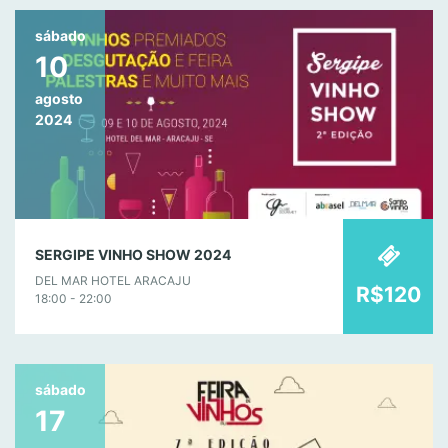
sábado
10
agosto
2024
SERGIPE VINHO SHOW 2024
DEL MAR HOTEL ARACAJU
R$120
18:00 - 22:00
sábado
17