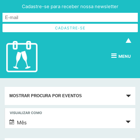
Cadastre-se para receber nossa newsletter
▲
MENU
P
MOSTRAR PROCURA POR EVENTOS
e
s
N
VISUALIZAR COMO
q
a
Mês
v
u
e