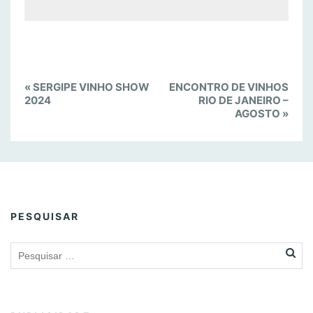
E
«
SERGIPE VINHO SHOW
ENCONTRO DE VINHOS
v
2024
RIO DE JANEIRO –
AGOSTO
»
e
n
t
N
a
v
PESQUISAR
i
g
a
t
i