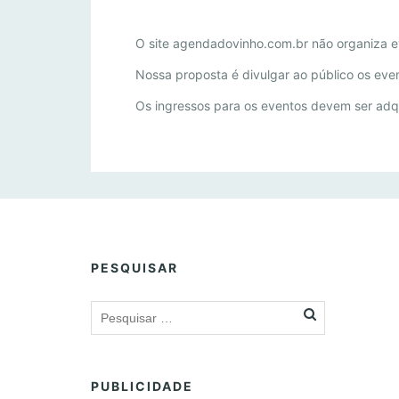
T
O site agendadovinho.com.br não organiza e
E
Nossa proposta é divulgar ao público os eve
R
M
Os ingressos para os eventos devem ser adq
O
S
E
C
O
N
D
I
PESQUISAR
Ç
Õ
E
S
PUBLICIDADE