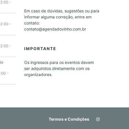
12:00
-
Em caso de dúvidas, sugestões ou para
informar alguma correção, entre em
contato:
12:00
-
contato@agendadovinho.com.br
12:00
-
IMPORTANTE
Os ingressos para os eventos devem
de
ser adquiridos diretamente com os
:00
-
organizadores.
Termos e Condições