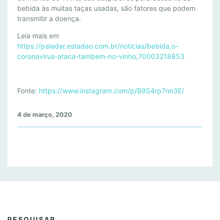
Y
bebida às muitas taças usadas, são fatores que podem
,
transmitir a doença.
A
Leia mais em
M
https://paladar.estadao.com.br/noticias/bebida,o-
A
coronavirus-ataca-tambem-no-vinho,70003218853
I
O
R
Fonte:
https://www.instagram.com/p/B9S4rp7nn3E/
F
E
4 de março, 2020
I
R
A
D
E
V
I
N
H
PESQUISAR