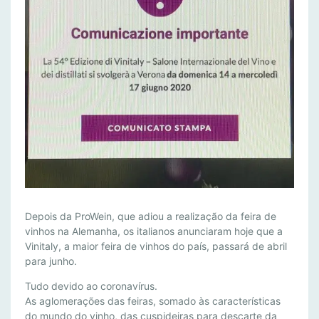
V
Depois da ProWein, que adiou a realização da feira de
I
vinhos na Alemanha, os italianos anunciaram hoje que a
Vinitaly, a maior feira de vinhos do país, passará de abril
N
para junho.
I
T
Tudo devido ao coronavírus.
A
As aglomerações das feiras, somado às características
L
do mundo do vinho, das cuspideiras para descarte da