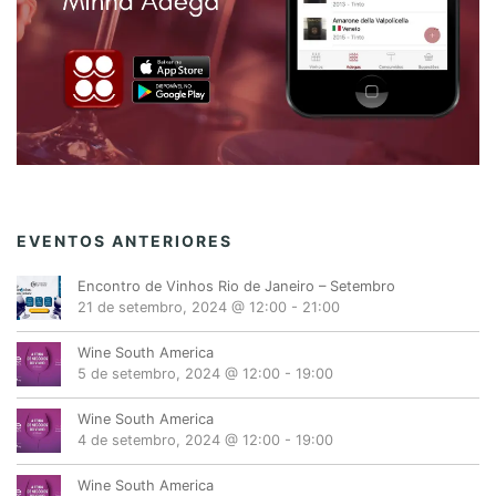
A
B
R
I
L
P
A
R
A
EVENTOS ANTERIORES
J
U
Encontro de Vinhos Rio de Janeiro – Setembro
N
21 de setembro, 2024 @ 12:00
-
21:00
H
O
Wine South America
5 de setembro, 2024 @ 12:00
-
19:00
Wine South America
4 de setembro, 2024 @ 12:00
-
19:00
Wine South America