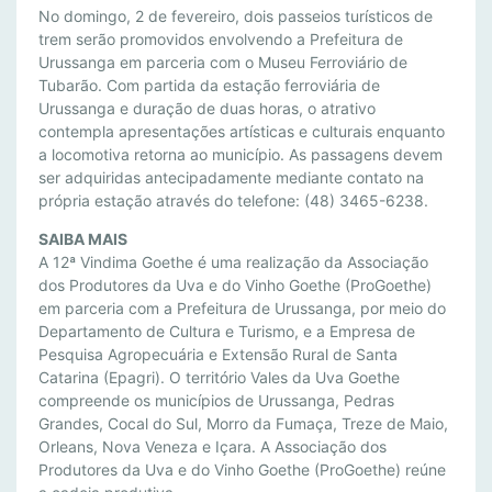
S
No domingo, 2 de fevereiro, dois passeios turísticos de
A
trem serão promovidos envolvendo a Prefeitura de
D
Urussanga em parceria com o Museu Ferroviário de
Tubarão. Com partida da estação ferroviária de
O
Urussanga e duração de duas horas, o atrativo
E
contempla apresentações artísticas e culturais enquanto
E
a locomotiva retorna ao município. As passagens devem
N
ser adquiridas antecipadamente mediante contato na
A
própria estação através do telefone: (48) 3465-6238.
L
T
SAIBA MAIS
A 12ª Vindima Goethe é uma realização da Associação
E
dos Produtores da Uva e do Vinho Goethe (ProGoethe)
C
em parceria com a Prefeitura de Urussanga, por meio do
E
Departamento de Cultura e Turismo, e a Empresa de
M
Pesquisa Agropecuária e Extensão Rural de Santa
V
Catarina (Epagri). O território Vales da Uva Goethe
I
compreende os municípios de Urussanga, Pedras
V
Grandes, Cocal do Sul, Morro da Fumaça, Treze de Maio,
Ê
Orleans, Nova Veneza e Içara. A Associação dos
N
Produtores da Uva e do Vinho Goethe (ProGoethe) reúne