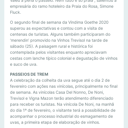
R
Valeu a pena o passeio. Nem tudo é só praia”, salientou a
I
empresária do ramo hoteleiro da Praia do Rosa, Simone
Fluck.
Ê
N
O segundo final de semana da Vindima Goethe 2020
C
superou as expectativas e contou com a visita de
I
centenas de turistas. Alguns também participaram do
A
‘merendin’ promovido na Vinhos Trevisol na tarde de
S
sábado (25). A paisagem rural e histórica foi
R
contemplada pelos visitantes enquanto apreciavam
cestas com lanche típico colonial e degustação de vinhos
E
e suco de uva.
M
E
PASSEIOS DE TREM
T
A celebração da colheita da uva segue até o dia 2 de
E
fevereiro com ações nas vinícolas, principalmente no final
M
de semana. As vinícolas Casa Del Nonno, De Noni,
A
Trevisol e Vigna Mazon terão atendimento diferenciado
para receber os turistas. Na vinícola De Noni, na manhã
O
do dia 1º de fevereiro, o visitante terá a possibilidade de
P
acompanhar o processo industrial do esmagamento de
A
uvas, a primeira etapa de elaboração de vinhos.
S