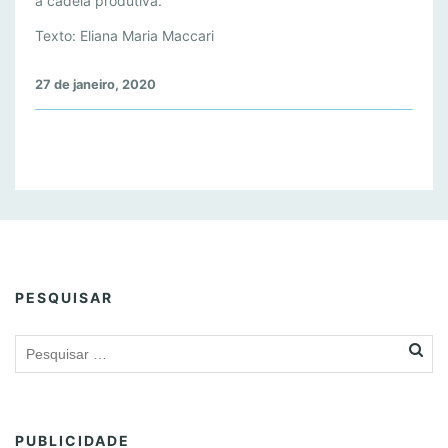
C
a cadeia produtiva.
I
Texto: Eliana Maria Maccari
A
S
27 de janeiro, 2020
D
A
C
U
L
T
U
R
A
PESQUISAR
I
T
A
L
I
A
N
PUBLICIDADE