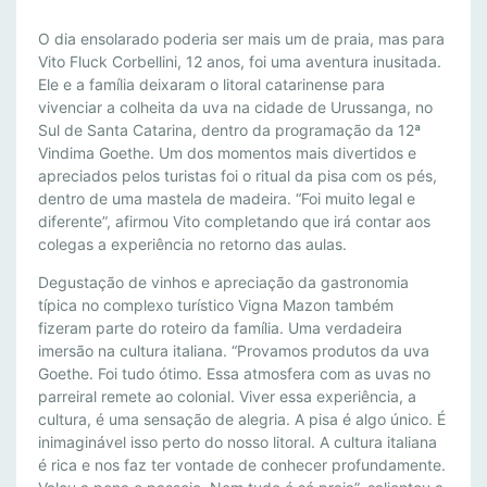
V
O dia ensolarado poderia ser mais um de praia, mas para
I
Vito Fluck Corbellini, 12 anos, foi uma aventura inusitada.
Ele e a família deixaram o litoral catarinense para
N
vivenciar a colheita da uva na cidade de Urussanga, no
D
Sul de Santa Catarina, dentro da programação da 12ª
I
Vindima Goethe. Um dos momentos mais divertidos e
M
apreciados pelos turistas foi o ritual da pisa com os pés,
A
dentro de uma mastela de madeira. “Foi muito legal e
G
diferente”, afirmou Vito completando que irá contar aos
O
colegas a experiência no retorno das aulas.
E
Degustação de vinhos e apreciação da gastronomia
T
típica no complexo turístico Vigna Mazon também
H
fizeram parte do roteiro da família. Uma verdadeira
E
imersão na cultura italiana. “Provamos produtos da uva
:
Goethe. Foi tudo ótimo. Essa atmosfera com as uvas no
E
parreiral remete ao colonial. Viver essa experiência, a
X
cultura, é uma sensação de alegria. A pisa é algo único. É
P
inimaginável isso perto do nosso litoral. A cultura italiana
E
é rica e nos faz ter vontade de conhecer profundamente.