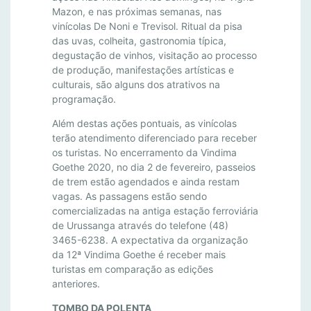
E
Mazon, e nas próximas semanas, nas
M
vinícolas De Noni e Trevisol. Ritual da pisa
A
das uvas, colheita, gastronomia típica,
N
degustação de vinhos, visitação ao processo
A
de produção, manifestações artísticas e
D
culturais, são alguns dos atrativos na
A
programação.
1
Além destas ações pontuais, as vinícolas
2
terão atendimento diferenciado para receber
ª
os turistas. No encerramento da Vindima
V
Goethe 2020, no dia 2 de fevereiro, passeios
I
de trem estão agendados e ainda restam
N
vagas. As passagens estão sendo
D
comercializadas na antiga estação ferroviária
I
de Urussanga através do telefone (48)
M
3465-6238. A expectativa da organização
A
da 12ª Vindima Goethe é receber mais
turistas em comparação as edições
G
anteriores.
O
E
TOMBO DA POLENTA