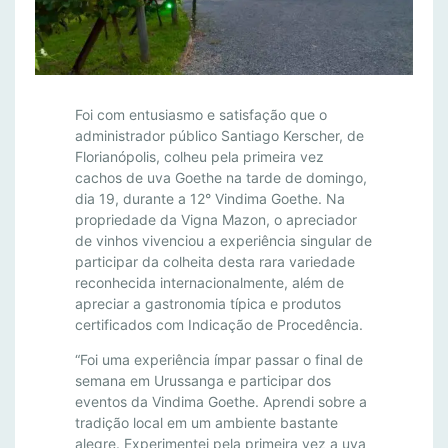
T
Foi com entusiasmo e satisfação que o
U
administrador público Santiago Kerscher, de
Florianópolis, colheu pela primeira vez
R
cachos de uva Goethe na tarde de domingo,
I
dia 19, durante a 12° Vindima Goethe. Na
S
propriedade da Vigna Mazon, o apreciador
T
de vinhos vivenciou a experiência singular de
A
participar da colheita desta rara variedade
S
reconhecida internacionalmente, além de
P
apreciar a gastronomia típica e produtos
R
certificados com Indicação de Procedência.
E
“Foi uma experiência ímpar passar o final de
S
semana em Urussanga e participar dos
T
eventos da Vindima Goethe. Aprendi sobre a
I
tradição local em um ambiente bastante
G
alegre. Experimentei pela primeira vez a uva