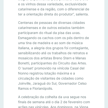
I
e os vinhos dessa variedade, exclusividade
A
catarinense e da região, com o diferencial de
M
ter a orientação direta do produtor”, salienta.
P
Centenas de pessoas de diversas cidades
R
catarinenses e de outros estados também
I
participaram do ritual da pisa das uvas.
M
Esmagando os cachos com os pés dentro de
E
uma tina de madeira e ao som de música
I
italiana, a alegria dos grupos foi contagiante,
R
sensibilizando até os trabalhos de retratos e
O
mosaicos dos artistas Breno Stern e Manas
F
Bonetti, participantes do Circuito das Artes.
O ‘sunset’ promovido na vinícola Casal del
I
Nonno registrou lotação máxima e a
N
circulação de visitantes de cidades como
A
Joinville, Jaraguá do Sul, Governador Celso
L
Ramos e Florianópolis.
D
E
A celebração da colheita da uva segue nos
S
finais de semana até o dia 2 de fevereiro com
ações nas vinícolas. Aos domingos, na Vigna