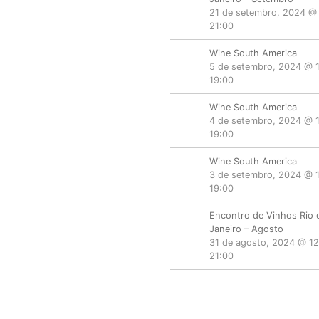
N
21 de setembro, 2024 @
A
21:00
V
Wine South America
Í
5 de setembro, 2024 @ 
R
19:00
U
Wine South America
S
4 de setembro, 2024 @ 
,
19:00
P
R
Wine South America
I
3 de setembro, 2024 @ 
19:00
N
C
Encontro de Vinhos Rio 
I
Janeiro – Agosto
P
31 de agosto, 2024 @ 12
A
21:00
L
F
E