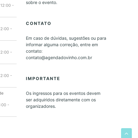
sobre o evento.
 12:00
-
CONTATO
12:00
-
Em caso de dúvidas, sugestões ou para
informar alguma correção, entre em
contato:
12:00
-
contato@agendadovinho.com.br
12:00
-
IMPORTANTE
Os ingressos para os eventos devem
de
ser adquiridos diretamente com os
:00
-
organizadores.