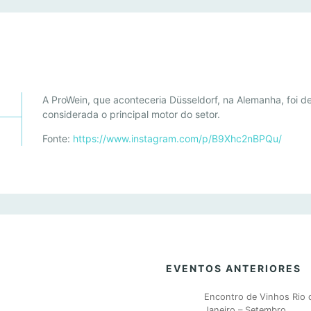
P
A ProWein, que aconteceria Düsseldorf, na Alemanha, foi de
O
considerada o principal motor do setor.
R
Fonte:
https://www.instagram.com/p/B9Xhc2nBPQu/
C
O
N
T
A
D
O
C
EVENTOS ANTERIORES
O
R
Encontro de Vinhos Rio 
O
Janeiro – Setembro