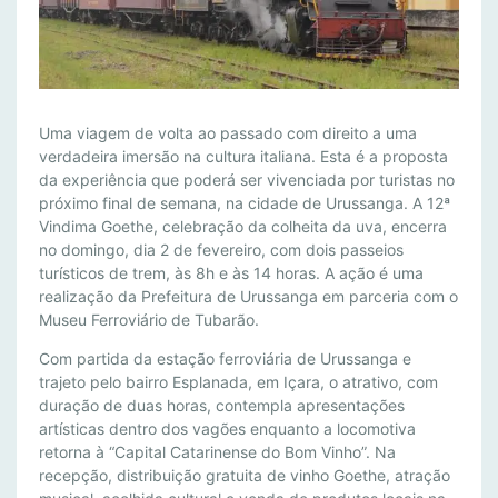
P
Uma viagem de volta ao passado com direito a uma
A
verdadeira imersão na cultura italiana. Esta é a proposta
da experiência que poderá ser vivenciada por turistas no
S
próximo final de semana, na cidade de Urussanga. A 12ª
S
Vindima Goethe, celebração da colheita da uva, encerra
E
no domingo, dia 2 de fevereiro, com dois passeios
I
turísticos de trem, às 8h e às 14 horas. A ação é uma
O
realização da Prefeitura de Urussanga em parceria com o
S
Museu Ferroviário de Tubarão.
D
Com partida da estação ferroviária de Urussanga e
E
trajeto pelo bairro Esplanada, em Içara, o atrativo, com
T
duração de duas horas, contempla apresentações
R
artísticas dentro dos vagões enquanto a locomotiva
E
retorna à “Capital Catarinense do Bom Vinho”. Na
M
recepção, distribuição gratuita de vinho Goethe, atração
S