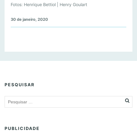
A
Fotos: Henrique Bettiol | Henry Goulart
G
O
30 de janeiro, 2020
E
T
H
E
2
0
2
0
PESQUISAR
PUBLICIDADE