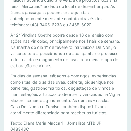
musical, acolhida cultural e venda de produtos locais na
Ã
feira “Mercatino”, ao lado do local de desembarque. As
O
últimas passagens podem ser adquiridas
N
antecipadamente mediante contato através dos
O
telefones: (48) 3465-6238 ou 3465-6020.
V
A 12ª Vindima Goethe ocorre desde 18 de janeiro com
I
ações nas vinícolas, principalmente nos finais de semana.
D
Na manhã do dia 1º de fevereiro, na vinícola De Noni, o
A
visitante terá a possibilidade de acompanhar o processo
D
industrial do esmagamento de uvas, a primeira etapa de
E
elaboração de vinhos.
S
Em dias da semana, sábados e domingos, experiências
N
como ritual da pisa das uvas, colheita, piquenique nos
A
parreirais, gastronomia típica, degustação de vinhos e
V
manifestações artísticas podem ser vivenciadas na Vigna
I
Mazon mediante agendamento. As demais vinícolas,
N
Casa Del Nonno e Trevisol também disponibilizam
D
atendimento diferenciado para receber os turistas.
I
Texto: Eliana Maria Maccari – Jornalista MTB JP
M
04834SC