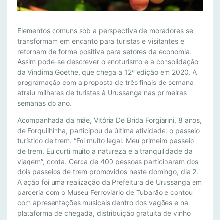
E
Elementos comuns sob a perspectiva de moradores se
N
transformam em encanto para turistas e visitantes e
retornam de forma positiva para setores da economia.
O
Assim pode-se descrever o enoturismo e a consolidação
T
da Vindima Goethe, que chega a 12ª edição em 2020. A
U
programação com a proposta de três finais de semana
R
atraiu milhares de turistas à Urussanga nas primeiras
I
semanas do ano.
S
M
Acompanhada da mãe, Vitória De Brida Forgiarini, 8 anos,
de Forquilhinha, participou da última atividade: o passeio
O
turístico de trem. “Foi muito legal. Meu primeiro passeio
E
de trem. Eu curti muito a natureza e a tranquilidade da
S
viagem”, conta. Cerca de 400 pessoas participaram dos
T
dois passeios de trem promovidos neste domingo, dia 2.
I
A ação foi uma realização da Prefeitura de Urussanga em
M
parceria com o Museu Ferroviário de Tubarão e contou
U
com apresentações musicais dentro dos vagões e na
L
plataforma de chegada, distribuição gratuita de vinho