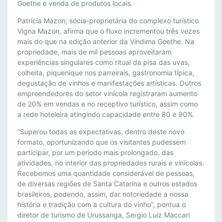
A
Goethe e venda de produtos locais.
E
Patrícia Mazon, sócia-proprietária do complexo turístico
C
Vigna Mazon, afirma que o fluxo incrementou três vezes
O
mais do que na edição anterior da Vindima Goethe. Na
N
propriedade, mais de mil pessoas aproveitaram
O
experiências singulares como ritual da pisa das uvas,
M
colheita, piquenique nos parreirais, gastronomia típica,
I
degustação de vinhos e manifestações artísticas. Outros
A
empreendedores do setor vinícola registraram aumento
L
de 20% em vendas e no receptivo turístico, assim como
a rede hoteleira atingindo capacidade entre 80 e 90%.
O
C
“Superou todas as expectativas, dentro deste novo
A
formato, oportunizando que os visitantes pudessem
L
participar, por um período mais prolongado, das
atividades, no interior das propriedades rurais e vinícolas.
Recebemos uma quantidade considerável de pessoas,
de diversas regiões de Santa Catarina e outros estados
brasileiros, podendo, assim, dar notoriedade a nossa
história e tradição com a cultura do vinho”, pontua o
diretor de turismo de Urussanga, Sergio Luiz Maccari