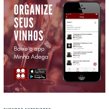
E
N
T
O
D
O
G
U
I
A
D
E
S
C
O
R
C
H
A