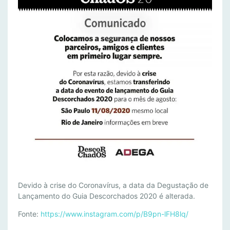
D
Devido à crise do Coronavírus, a data da Degustação de
A
Lançamento do Guia Descorchados 2020 é alterada.
T
Fonte:
https://www.instagram.com/p/B9pn-lFH8lq/
A