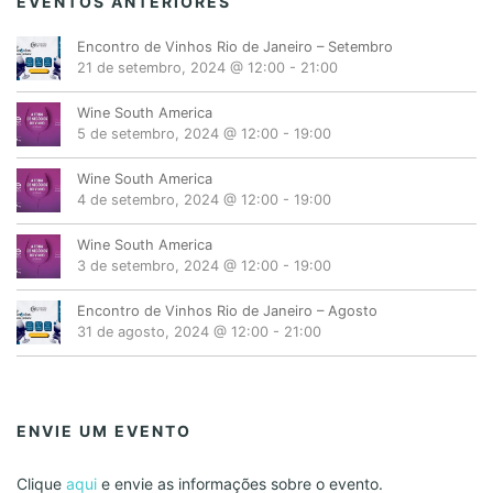
EVENTOS ANTERIORES
D
O
Encontro de Vinhos Rio de Janeiro – Setembro
S
21 de setembro, 2024 @ 12:00
-
21:00
2
0
Wine South America
2
5 de setembro, 2024 @ 12:00
-
19:00
0
É
Wine South America
4 de setembro, 2024 @ 12:00
-
19:00
A
L
Wine South America
T
3 de setembro, 2024 @ 12:00
-
19:00
E
R
Encontro de Vinhos Rio de Janeiro – Agosto
A
31 de agosto, 2024 @ 12:00
-
21:00
D
A
ENVIE UM EVENTO
Clique
aqui
e envie as informações sobre o evento.