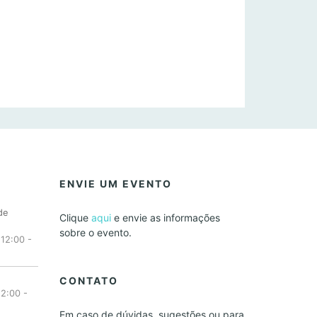
ENVIE UM EVENTO
de
Clique
aqui
e envie as informações
sobre o evento.
 12:00
-
CONTATO
12:00
-
Em caso de dúvidas, sugestões ou para