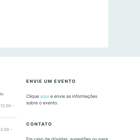
ENVIE UM EVENTO
de
Clique
aqui
e envie as informações
sobre o evento.
 12:00
-
CONTATO
12:00
-
Em caso de dúvidas, sugestões ou para