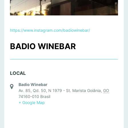
https://www.instagram.com/badiowinebar/
BADIO WINEBAR
LOCAL
Badio Winebar
Av. 85, Qd. 50, N 1979 - St. Marista Goiânia,
GO
74160-010 Brasil
+ Google Map