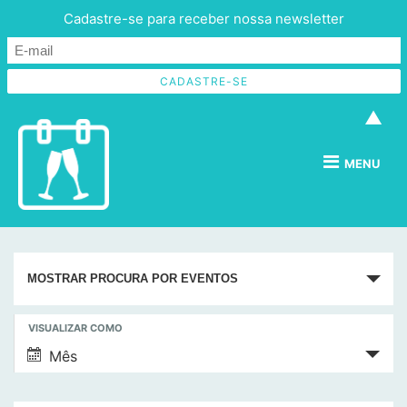
Cadastre-se para receber nossa newsletter
▲
MENU
P
MOSTRAR PROCURA POR EVENTOS
e
s
N
VISUALIZAR COMO
q
a
Mês
v
u
e