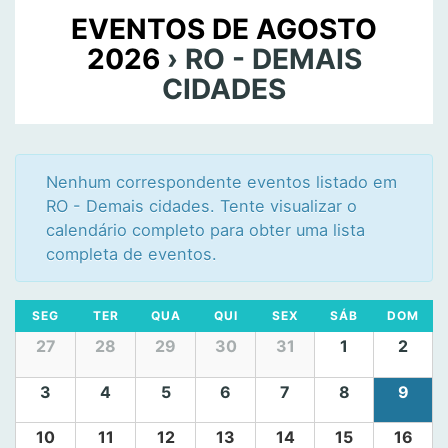
i
g
EVENTOS DE AGOSTO
s
a
2026
› RO - DEMAIS
a
ç
CIDADES
ã
e
o
n
d
a
e
Nenhum correspondente eventos listado em
v
v
RO - Demais cidades. Tente visualizar o
i
calendário completo para obter uma lista
e
s
completa de eventos.
g
u
a
a
C
SEG
TER
QUA
QUI
SEX
SÁB
DOM
l
ç
a
C
27
28
29
30
31
1
2
i
a
ã
l
l
z
3
4
5
6
7
8
9
e
o
e
a
n
d
d
ç
10
11
12
13
14
15
16
n
á