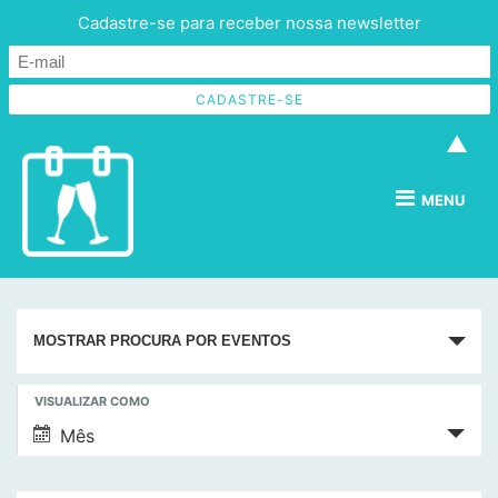
Cadastre-se para receber nossa newsletter
▲
MENU
P
MOSTRAR PROCURA POR EVENTOS
e
s
N
VISUALIZAR COMO
q
a
Mês
v
u
e