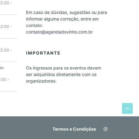
12:00
-
Em caso de dúvidas, sugestões ou para
informar alguma correção, entre em
contato:
12:00
-
contato@agendadovinho.com.br
12:00
-
IMPORTANTE
Os ingressos para os eventos devem
de
ser adquiridos diretamente com os
:00
-
organizadores.
Termos e Condições