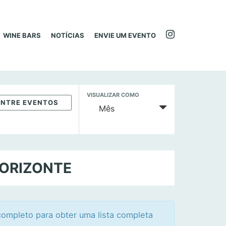
WINE BARS
NOTÍCIAS
ENVIE UM EVENTO
N
VISUALIZAR COMO
Mês
a
v
e
g
a
HORIZONTE
ç
ã
o
d
ompleto para obter uma lista completa