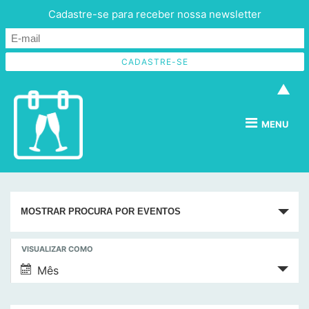
Cadastre-se para receber nossa newsletter
▲
MENU
P
MOSTRAR PROCURA POR EVENTOS
e
s
N
VISUALIZAR COMO
q
a
Mês
v
u
e