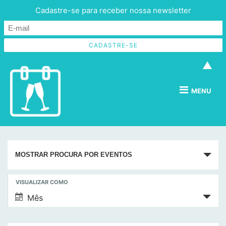
Cadastre-se para receber nossa newsletter
▲
MENU
P
MOSTRAR PROCURA POR EVENTOS
e
s
N
VISUALIZAR COMO
q
a
Mês
v
u
e